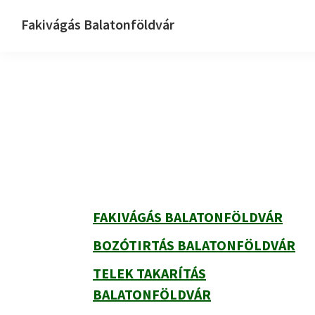
Skip
Skip
Skip
Fakivágás Balatonföldvár
to
to
to
Fakivagas
primary
main
primary
Balatonföldvár
navigation
content
sidebar
Primary
Sidebar
FAKIVÁGÁS BALATONFÖLDVÁR
BOZÓTIRTÁS BALATONFÖLDVÁR
TELEK TAKARÍTÁS
BALATONFÖLDVÁR